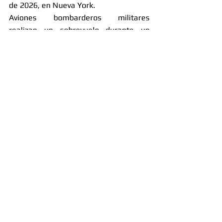
de 2026, en Nueva York.
Aviones bombarderos militares 
realizan un sobrevuelo durante un 
evento del Día de la Independencia en 
honor al 250 aniversario de la nación, 
el sábado 4 de julio de 2026, en el 
National Mall de Washington.