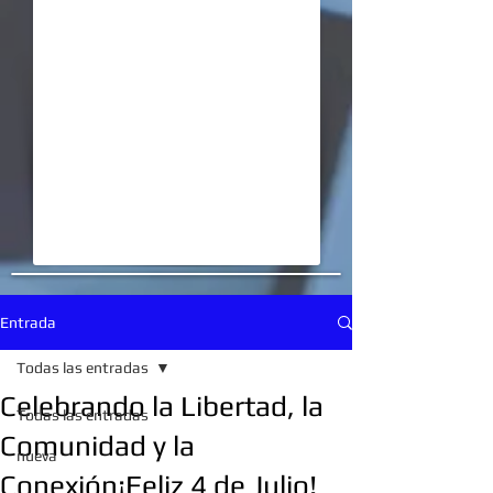
Entrada
Todas las entradas
Celebrando la Libertad, la
Todas las entradas
Comunidad y la
nueva
Conexión¡Feliz 4 de Julio!